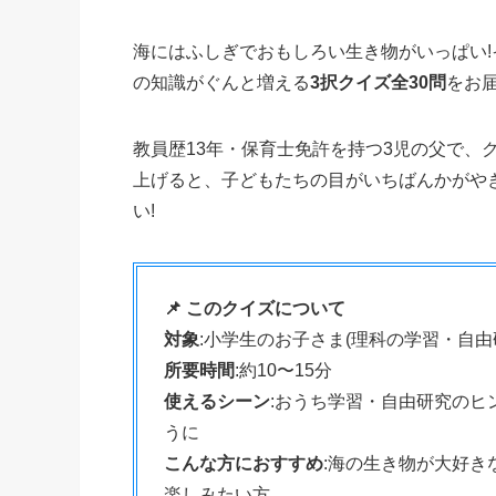
海にはふしぎでおもしろい生き物がいっぱい
の知識がぐんと増える
3択クイズ全30問
をお届
教員歴13年・保育士免許を持つ3児の父で、
上げると、子どもたちの目がいちばんかがや
い!
📌 このクイズについて
対象
:小学生のお子さま(理科の学習・自
所要時間
:約10〜15分
使えるシーン
:おうち学習・自由研究のヒ
うに
こんな方におすすめ
:海の生き物が大好
楽しみたい方