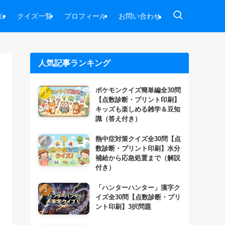
ム
クイズ一覧
プロフィール
お問い合わせ
人気記事ランキング
ポケモンクイズ簡単編全30問
【点数診断・プリント印刷】
キッズも楽しめる雑学＆豆知
識（答え付き）
熱中症対策クイズ全30問【点
数診断・プリント印刷】水分
補給から応急処置まで（解説
付き）
「ハンターハンター」漢字ク
イズ全30問【点数診断・プリ
ント印刷】3択問題