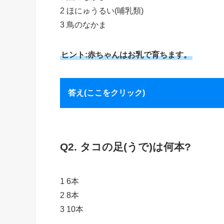
2 ほにゅうるい(哺乳類)
3 鳥のなかま
ヒント:赤ちゃんはお乳で育ちます。
答え(ここをクリック)
Q2. タコの足(うで)は何本?
1 6本
2 8本
3 10本