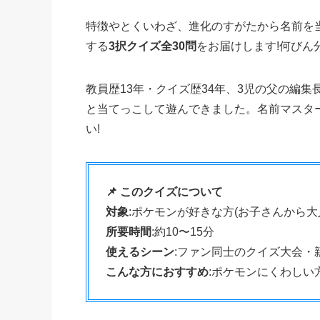
特徴やとくいわざ、進化のすがたから名前を
する
3択クイズ全30問
をお届けします!何びん
教員歴13年・クイズ歴34年、3児の父の編
と当てっこして遊んできました。名前マスタ
い!
📌 このクイズについて
対象
:ポケモンが好きな方(お子さんから大
所要時間
:約10〜15分
使えるシーン
:ファン同士のクイズ大会・
こんな方におすすめ
:ポケモンにくわしい