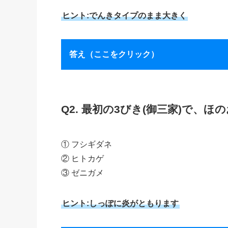
ヒント:でんきタイプのまま大きく
答え（ここをクリック）
Q2. 最初の3びき(御三家)で、
① フシギダネ
② ヒトカゲ
③ ゼニガメ
ヒント:しっぽに炎がともります