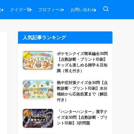
ム
クイズ一覧
プロフィール
お問い合わせ
人気記事ランキング
ポケモンクイズ簡単編全30問
【点数診断・プリント印刷】
キッズも楽しめる雑学＆豆知
識（答え付き）
熱中症対策クイズ全30問【点
数診断・プリント印刷】水分
補給から応急処置まで（解説
付き）
「ハンターハンター」漢字ク
イズ全30問【点数診断・プリ
ント印刷】3択問題