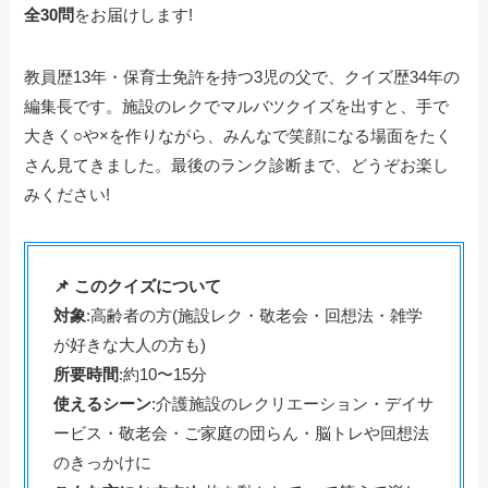
全30問
をお届けします!
教員歴13年・保育士免許を持つ3児の父で、クイズ歴34年の
編集長です。施設のレクでマルバツクイズを出すと、手で
大きく○や×を作りながら、みんなで笑顔になる場面をたく
さん見てきました。最後のランク診断まで、どうぞお楽し
みください!
📌 このクイズについて
対象
:高齢者の方(施設レク・敬老会・回想法・雑学
が好きな大人の方も)
所要時間
:約10〜15分
使えるシーン
:介護施設のレクリエーション・デイサ
ービス・敬老会・ご家庭の団らん・脳トレや回想法
のきっかけに