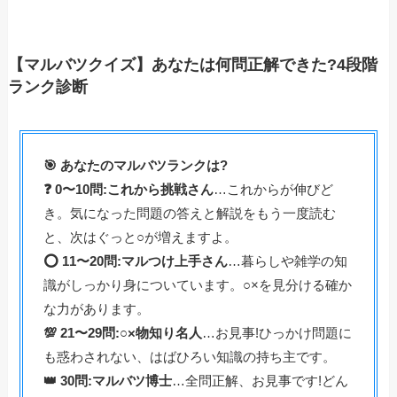
【マルバツクイズ】あなたは何問正解できた?4段階
ランク診断
🎯 あなたのマルバツランクは?
❓ 0〜10問:これから挑戦さん
…これからが伸びど
き。気になった問題の答えと解説をもう一度読む
と、次はぐっと○が増えますよ。
⭕ 11〜20問:マルつけ上手さん
…暮らしや雑学の知
識がしっかり身についています。○×を見分ける確か
な力があります。
💯 21〜29問:○×物知り名人
…お見事!ひっかけ問題に
も惑わされない、はばひろい知識の持ち主です。
👑 30問:マルバツ博士
…全問正解、お見事です!どん