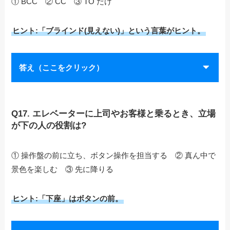
① BCC ② CC ③ TO だけ
ヒント:「ブラインド(見えない)」という言葉がヒント。
答え（ここをクリック）
Q17. エレベーターに上司やお客様と乗るとき、立場
が下の人の役割は?
① 操作盤の前に立ち、ボタン操作を担当する ② 真ん中で
景色を楽しむ ③ 先に降りる
ヒント:「下座」はボタンの前。