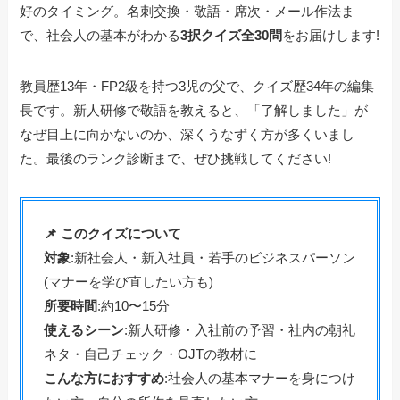
好のタイミング。名刺交換・敬語・席次・メール作法ま
で、社会人の基本がわかる
3択クイズ全30問
をお届けします!
教員歴13年・FP2級を持つ3児の父で、クイズ歴34年の編集
長です。新人研修で敬語を教えると、「了解しました」が
なぜ目上に向かないのか、深くうなずく方が多くいまし
た。最後のランク診断まで、ぜひ挑戦してください!
📌 このクイズについて
対象
:新社会人・新入社員・若手のビジネスパーソン
(マナーを学び直したい方も)
所要時間
:約10〜15分
使えるシーン
:新人研修・入社前の予習・社内の朝礼
ネタ・自己チェック・OJTの教材に
こんな方におすすめ
:社会人の基本マナーを身につけ