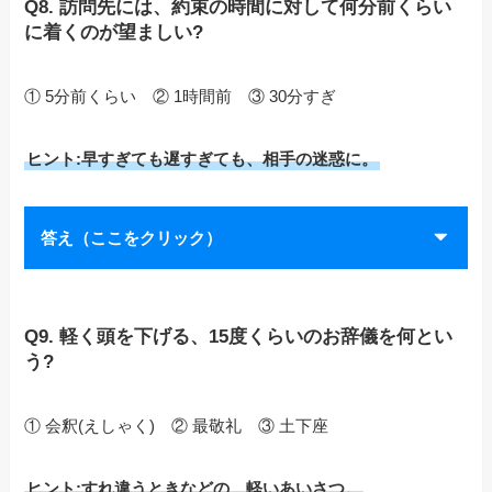
Q8. 訪問先には、約束の時間に対して何分前くらい
に着くのが望ましい?
① 5分前くらい ② 1時間前 ③ 30分すぎ
ヒント:早すぎても遅すぎても、相手の迷惑に。
答え（ここをクリック）
Q9. 軽く頭を下げる、15度くらいのお辞儀を何とい
う?
① 会釈(えしゃく) ② 最敬礼 ③ 土下座
ヒント:すれ違うときなどの、軽いあいさつ。