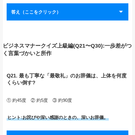
答え（ここをクリック）
ビジネスマナークイズ上級編(Q21〜Q30):一歩差がつ
く言葉づかいと所作
Q21. 最も丁寧な「最敬礼」のお辞儀は、上体を何度
くらい倒す?
① 約45度 ② 約5度 ③ 約90度
ヒント:お詫びや深い感謝のときの、深いお辞儀。