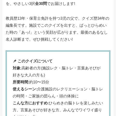
を、やさしい3択
全30問
でお届けします!
教員歴13年・保育士免許を持つ3児の父で、クイズ歴34年の
編集長です。施設でこのクイズを出すと、ぱっとひらめい
た時の「あっ!」という笑顔が広がります。最後のあるなし
名人診断まで、ぜひ挑戦してください!
📌 このクイズについて
対象
:高齢者の方(施設レク・脳トレ・言葉あそびが
好きな大人の方も)
所要時間
:約10〜15分
使えるシーン
:介護施設のレクリエーション・脳トレ
の時間・ご家族の団らん・頭の体操に
こんな方におすすめ
:ひらめきの脳トレを楽しみたい
方、言葉あそびが好きな方、みんなでワイワイ盛り