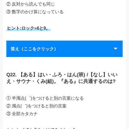
② 反対から読んでも同じ
③ 数字のかけ算になっている
ヒント:ロック=6と9。
答え（ここをクリック）
Q22. 【ある】はい・ふろ・はん(班) /【なし】いい
え・サウナ・くみ(組)。『ある』に共通するのは?
① 半濁点(゜)をつけると別の言葉になる
② 濁点(゛)をつけると別の言葉
③ 全部カタカナ